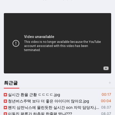
최근글
등록일
실시간 환율 근황 ㄷㄷㄷㄷ.jpg
00:17
등록일
청년버스주택 보다 더 좋은 아이디어 많아요.jpg
00:04
등록일
왠지 삼전닉스에 물린듯한 실시간 ocn 자막 담당자.jpg
08.07
등록일
이동진 평론가 하츄핑 한줄평 떴냐???
08.07