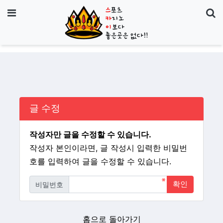
기
메뉴
글 수정
작성자만 글을 수정할 수 있습니다.
작성자 본인이라면, 글 작성시 입력한 비밀번
호를 입력하여 글을 수정할 수 있습니다.
확인
비밀번호
필수
홈으로 돌아가기