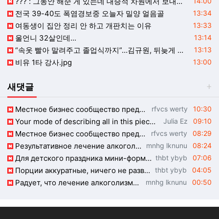
등록일
??? : 그동안 해준 게 있는데 대승적 차원에서 보내줘야지.
14:00
등록일
전국 39-40도 폭염경보중 오늘자 밀양 얼음골
13:34
등록일
여동생이 집안 정리 안 하고 개판치는 이유
13:33
등록일
울언니 32살인데...
13:14
등록일
“속옷 빨아 말려주고 졸업식까지”…김규원, 뒤늦게 알려진 선행
13:13
등록일
비유 1타 강사.jpg
13:00
새댓글
등록자
등록일
Местное бизнес сообщество предпринимателей в Санкт-Петербурге сильно отличается …
rfvcs werty
10:30
등록자
등록일
Your mode of describing all in this piece of writing is truly nice, every one ca…
Julia Ez
09:10
등록자
등록일
Местное бизнес сообщество предпринимателей в Санкт-Петербурге сильно отличается …
rfvcs werty
08:29
등록자
등록일
Результативное лечение алкоголизма, муж держится уже полгода благодаря кодировке…
mnhg lknunu
08:24
등록자
등록일
Для детского праздника мини-формат подошел идеально. https://indianmakaan.com/au…
thbt ybyb
07:06
등록자
등록일
Порции аккуратные, ничего не разваливается в руках. https://homeuganda.com/agent…
thbt ybyb
04:05
등록자
등록일
Радует, что лечение алкоголизма включает поддержку родственников, это очень нужн…
mnhg lknunu
00:50