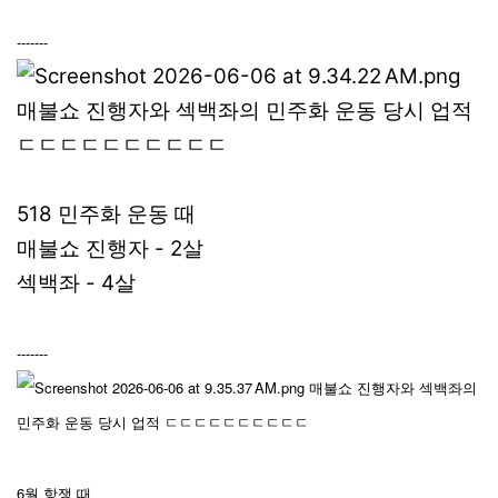
-------
518 민주화 운동 때
매불쇼 진행자 - 2살
섹백좌 - 4살
-------
6월 항쟁 때