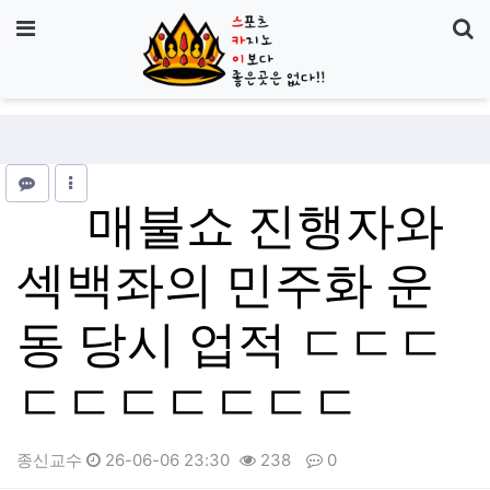
기
메뉴
매불쇼 진행자와
섹백좌의 민주화 운
동 당시 업적 ㄷㄷㄷ
ㄷㄷㄷㄷㄷㄷㄷ
종신교수
26-06-06 23:30
238
0