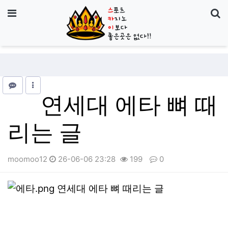
기
메뉴
연세대 에타 뼈 때
리는 글
moomoo12
26-06-06 23:28
199
0
본문