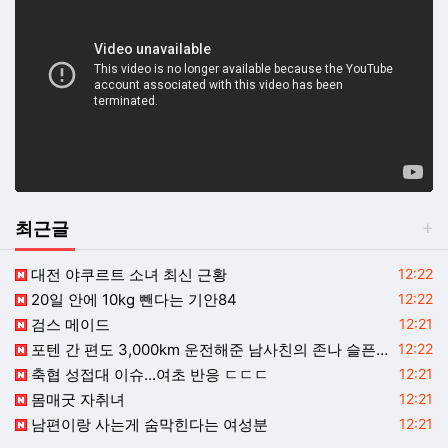
최근글
등록일
대전 야쿠르트 소녀 최신 근황
12:22
등록일
20일 안에 10kg 뺀다는 기안84
12:22
등록일
검스 메이드
12:21
등록일
포텐 간 편도 3,000km 운전해준 남사친의 존나 슬픈 점.jpg
12:22
등록일
축협 성접대 이슈...여초 반응 ㄷㄷㄷ
12:21
등록일
몸매굿 자취녀
12:21
등록일
남편이랑 사는게 숨막힌다는 여성분
12:21