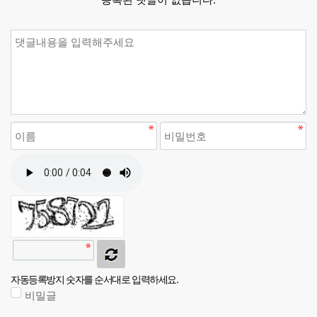
자동등록방지 숫자를 순서대로 입력하세요.
비밀글