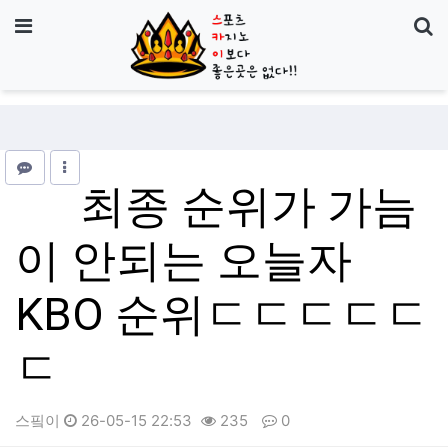
기
메뉴
최종 순위가 가늠
이 안되는 오늘자
KBO 순위ㄷㄷㄷㄷㄷ
ㄷ
스핔이
26-05-15 22:53
235
0