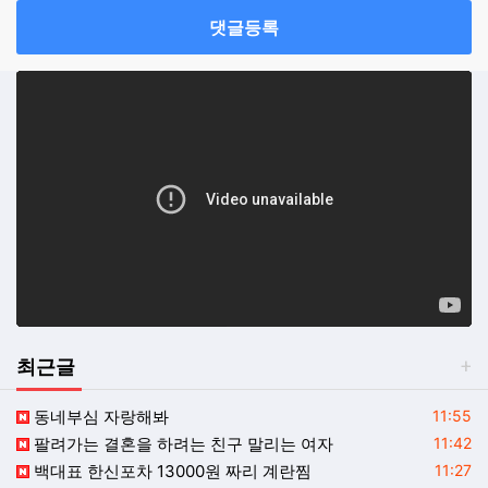
댓글등록
최근글
등록일
동네부심 자랑해봐
11:55
등록일
팔려가는 결혼을 하려는 친구 말리는 여자
11:42
등록일
백대표 한신포차 13000원 짜리 계란찜
11:27