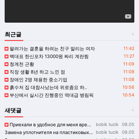
최근글
등록일
팔려가는 결혼을 하려는 친구 말리는 여자
11:42
등록일
백대표 한신포차 13000원 짜리 계란찜
11:27
등록일
청계천 근황
11:09
등록일
직장 생활 8년 하고 느낀 점
11:09
등록일
장애인 2명 채용한 중소기업
11:08
등록일
흙수저 집 대참사났는데 위로좀요 하..
10:56
등록일
부산에서 실시간 진행중인 역대급 병림픽
10:54
새댓글
등록자
등록일
Приехали в удобное для меня время после работы, спасибо за гибкость. http://210.…
bobik tuzik
08.05
등록자
등록일
Замена уплотнителя на пластиковых окнах — лучшая альтернатива дорогому ремонту. …
bobik tuzik
08.05