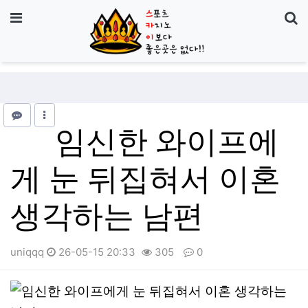
기
메뉴
임신한 와이프에
게 눈 뒤집혀서 이혼
생각하는 남편
uniqqq
26-05-15 20:33
305
0
본문