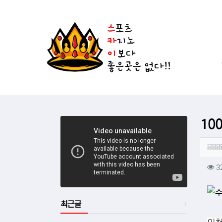
상단 네비
메인 메뉴
공
스
10
작
iililil
컨
3
본문
최근글