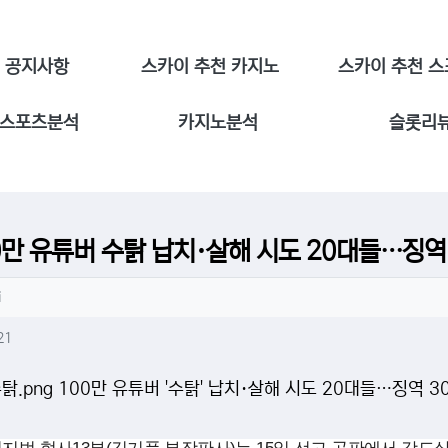
지사항
스카이 추천 카지노
스카이 추천 
포츠분석
카지노분석
슬롯리
0만 유튜버 수탉 납치·살해 시도 20대들…징역 
성자 정보
작성
i
텐츠 정보
조회
21