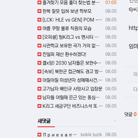
인천
등록일
즐겨찾기 모음 폴더 찾는법 분야별로 정리해서 빠르게 확인하는 방법
01:05
6)
등록일
한복 잘못 입혀 보낸 학부모
08.05
등록일
[LCK: HLE vs GEN] POM - 얘들아 형 진짜 정신차렸다 GEN Ruler 박재혁 ㅅㅅㅅㅅㅅㅅㅅㅅㅅㅅㅅㅅㅅㅅㅅㅅㅅㅅㅅㅅㅅㅅㅅㅅㅅㅅㅅㅅㅅㅅㅅㅅ
08.05
htt
등록일
여름 쿠팡 물류 직원의 모습
08.05
등록일
[오피셜] 팀K리그 vs 맨시티 MOM
08.05
등록일
사관학교 보유한 국가 거의 없다는 국방부 장관
08.05
임마
등록일
친일파 재산 환수하겠다!
08.05
등록일
클x앙) 2030 남자들은 보완수사권 폐지 이득 아님?
08.05
관련
등록일
[속보] 북한군 접근해도 경고 방송, 사격 자제해라 ㄷㄷㄷㄷㄷㄷㄷㄷㄷㄷㄷ
08.05
이
등록일
어질어질 미성년자 성매매사건.jpg
08.05
등록일
고기남자 배인규 사망사고 입장문
08.05
다
등록일
남자들 어릴때 은근 있는 동심파괴
08.05
등록일
K리그 세금구단 비즈니스석 또 터졌다 ㅋㅋㅋㅋㅋㅋㅋㅋㅋㅋ
08.05
댓글
0
새댓글
등록자
등록일
Приехали в удобное для меня время после работы, спасибо за гибкость. http://210.…
bobik tuzik
08.05