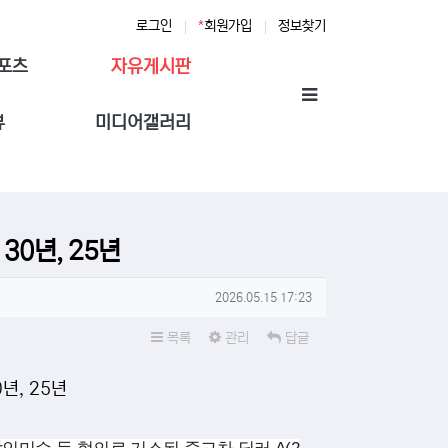
로그인
*
회원가입
정보찾기
스포츠
자유게시판
뷰
미디어갤러리
30년, 25년
작성일
2026.05.15 17:23
목록
관리
답글