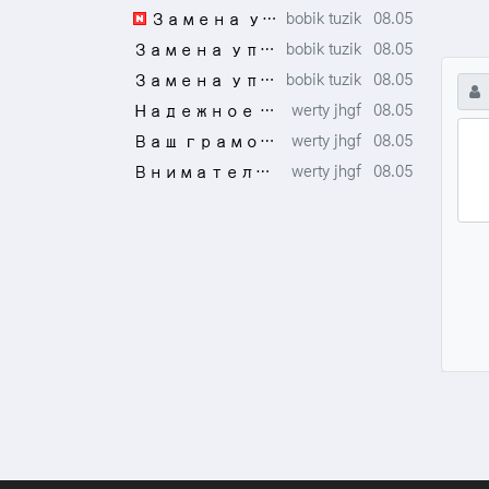
등록자
등록일
Замена уплотнителя на пластиковых окнах — лучшая альтернатива дорогому ремонту. …
bobik tuzik
08.05
등록자
등록일
Замена уплотнителя на пластиковых окнах проведена строго по технологии, без клея…
bobik tuzik
08.05
댓
등록자
등록일
Замена уплотнителя на пластиковых окнах обошлась дешевле, чем покупка теплых коф…
bobik tuzik
08.05
이름
등록자
등록일
Надежное агентство, доверяю им перевод документов уже много лет. https://chaar-r…
werty jhgf
08.05
등록자
등록일
Ваш грамотный перевод документов помог заключить контракт с инвесторами. https:/…
werty jhgf
08.05
등록자
등록일
Внимательный подход к деталям, отличный перевод документов. https://gitea.hpdock…
werty jhgf
08.05
숫자음성듣기
새로고