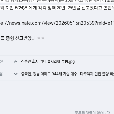
지법 형사13부(김기풍 부장판사)는
15일 선고 공판에서 강도살
씨와 지인 B(24)씨에게 각각 징역 30년, 25년을 선고했다고 연
ps://news.nate.com/view/20260515n20539?mid=e1
들 중형 선고받았네 ㅋㅋ
자료
전
신혼인 회사 막내 술자리에 부름.jpg
음
중국인, 강남 아파트 944채 기습 매수...다주택자 던진 물량 싹
등록된 댓글이 없습니다.