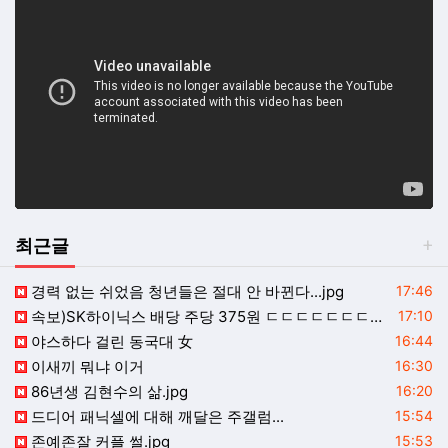
최근글
등록일
경력 없는 쉬었음 청년들은 절대 안 바뀐다...jpg
17:46
등록일
속보)SK하이닉스 배당 주당 375원 ㄷㄷㄷㄷㄷㄷㄷㄷㄷㄷㄷㄷㄷㄷㄷㄷㄷㄷㄷ
17:10
등록일
야스하다 걸린 동국대 女
16:44
등록일
이새끼 뭐냐 이거
16:30
등록일
86년생 김현수의 삶.jpg
16:20
등록일
드디어 패닉셀에 대해 깨달은 주갤럼...
15:54
등록일
존예존잘 커플 썰.jpg
15:53