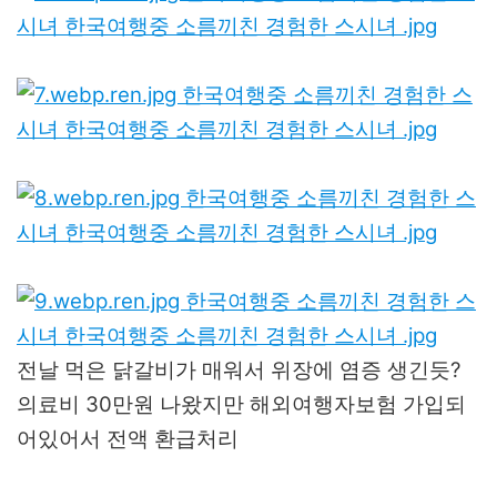
전날 먹은 닭갈비가 매워서 위장에 염증 생긴듯?
의료비 30만원 나왔지만 해외여행자보험 가입되
어있어서 전액 환급처리